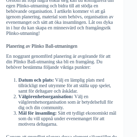
Genom att följa några enkla steg kan du konfigurera din
egen Plinko-utmaning och bidra till att stödja en
behövande organisation. I artikeln kommer vi att gå
igenom planering, material som behövs, organisation av
evenemanget och sätt att öka insamlingen. Låt oss dyka
in i hur du kan skapa en minnesvärd och framgångsrik
Plinko-utmaning!
Planering av Plinko Ball-utmaningen
En noggrant genomförd planering är avgörande för att
din Plinko Ball-utmaning ska bli en framgång. Du
behöver bestämma följande viktiga punkter:
Datum och plats:
Välj en lämplig plats med
tillräckligt med utrymme för att ställa upp spelet,
samt för deltagare och åskådar.
Välgörenhetsorganisation:
Välj en
välgörenhetsorganisation som är betydelsefull för
dig och din community.
Mål för insamling:
Sätt ett tydligt ekonomiskt mål
som du vill uppnå under evenemanget för att
motivera deltagarna.
Genom att grundligt planera dessa element säkerställer du