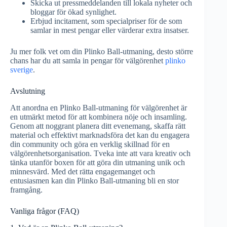
Skicka ut pressmeddelanden till lokala nyheter och
bloggar för ökad synlighet.
Erbjud incitament, som specialpriser för de som
samlar in mest pengar eller värderar extra insatser.
Ju mer folk vet om din Plinko Ball-utmaning, desto större
chans har du att samla in pengar för välgörenhet
plinko
sverige
.
Avslutning
Att anordna en Plinko Ball-utmaning för välgörenhet är
en utmärkt metod för att kombinera nöje och insamling.
Genom att noggrant planera ditt evenemang, skaffa rätt
material och effektivt marknadsföra det kan du engagera
din community och göra en verklig skillnad för en
välgörenhetsorganisation. Tveka inte att vara kreativ och
tänka utanför boxen för att göra din utmaning unik och
minnesvärd. Med det rätta engagemanget och
entusiasmen kan din Plinko Ball-utmaning bli en stor
framgång.
Vanliga frågor (FAQ)