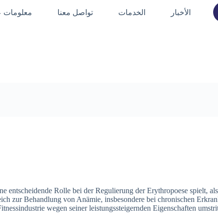
الأخبار
الخدمات
تواصل معنا
معلومات ع
ne entscheidende Rolle bei der Regulierung der Erythropoese spielt, als
ich zur Behandlung von Anämie, insbesondere bei chronischen Erkra
Fitnessindustrie wegen seiner leistungssteigernden Eigenschaften umstrit