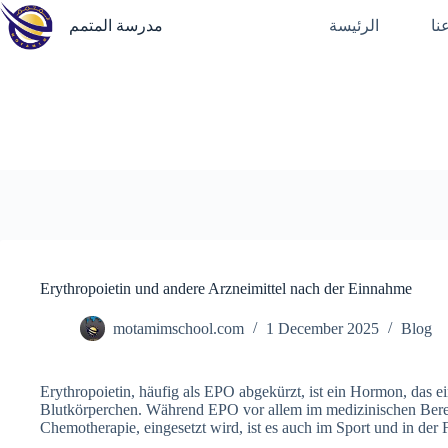
Skip
نا
الرئيسة
مدرسة المتمم
to
content
Erythropoietin und andere Arzneimittel nach der Einnahme
motamimschool.com
1 December 2025
Blog
Erythropoietin, häufig als EPO abgekürzt, ist ein Hormon, das ei
Blutkörperchen. Während EPO vor allem im medizinischen Bere
Chemotherapie, eingesetzt wird, ist es auch im Sport und in der 